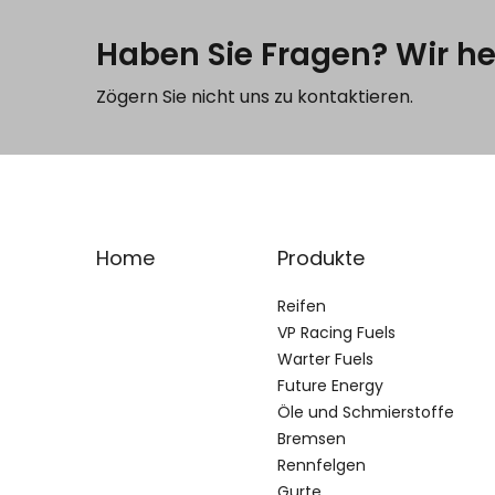
Haben Sie Fragen? Wir he
Zögern Sie nicht uns zu kontaktieren.
Home
Produkte
Reifen
VP Racing Fuels
Warter Fuels
Future Energy
Öle und Schmierstoffe
Bremsen
Rennfelgen
Gurte